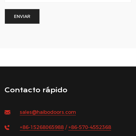
Contacto rápido
sales@haibodoors.com
+86-15268065988
/
+86-570-4552368