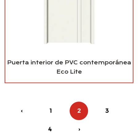
Puerta interior de PVC contemporánea
Eco Lite
‹
1
2
3
4
›