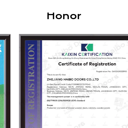
gabinetes, armarios y materiales decorativos de
chapa de madera. Nuestros productos son
Honor
ampliamente utilizados en casas, villas, hoteles,
centros comerciales y espacios de ocio.
Como una de las unidades de redacción del
estándar de la industria de la "puerta de madera
interior", Haibo persigue continuamente la
innovación y la excelencia. Guiados por los
principios de "calidad de calidad, desarrollo
basado en la integridad", nuestro objetivo es
construir una marca confiable con tecnología
avanzada, productos superiores, gestión
moderna y servicio atento.