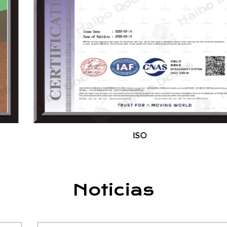
Nuestros productos están certificados por los
estándares ISO, EU CE y Sable, y ofrecemos una
personalización completa basada en las
necesidades del cliente. Damos la bienvenida a
los socios globales y distribuidores para colaborar
con nosotros. Nuestros productos se exportan a
Medio Oriente, Europa, el sudeste asiático, las
Américas y más allá.
ISO
Invitamos calurosamente a amigos y clientes de
todo el mundo a visitar nuestra fábrica, discutir
la cooperación y buscar el desarrollo y el éxito
Noticias
mutuo.