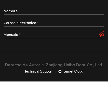
Derecho de Autor © Zhejiang Haibo Door Co., Ltd.