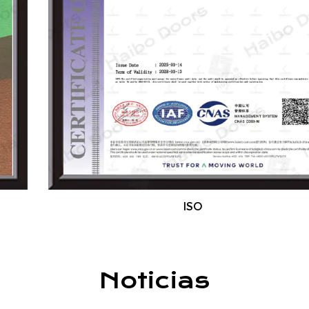
Nuestros productos están certificados por los
estándares ISO, EU CE y Sable, y ofrecemos una
personalización completa basada en las
necesidades del cliente. Damos la bienvenida a
los socios globales y distribuidores para colaborar
con nosotros. Nuestros productos se exportan a
Medio Oriente, Europa, el sudeste asiático, las
Américas y más allá.
ISO
Invitamos calurosamente a amigos y clientes de
todo el mundo a visitar nuestra fábrica, discutir
la cooperación y buscar el desarrollo y el éxito
Noticias
mutuo.