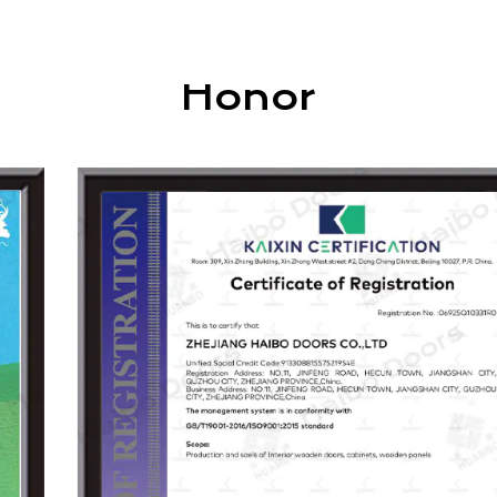
compuesta, puertas de madera sólida,
gabinetes, armarios y materiales decorativos de
chapa de madera. Nuestros productos son
Honor
ampliamente utilizados en casas, villas, hoteles,
centros comerciales y espacios de ocio.
Como una de las unidades de redacción del
estándar de la industria de la "puerta de madera
interior", Haibo persigue continuamente la
innovación y la excelencia. Guiados por los
principios de "calidad de calidad, desarrollo
basado en la integridad", nuestro objetivo es
construir una marca confiable con tecnología
avanzada, productos superiores, gestión
moderna y servicio atento.