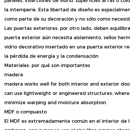
paneles, inserciones de vidrio, superficies al ras o co
la intemperie. Esta libertad de diseño es especialme
como parte de su decoración y no sólo como necesid
Las puertas exteriores, por otro lado, deben equilibr
puerta exterior aún necesita aislamiento, sellos herm
vidrio decorativo insertado en una puerta exterior re
la pérdida de energía y la condensación.
Materiales: por qué son importantes
madera
madera works well for both interior and exterior door
can use lightweight or engineered structures, wher
minimize warping and moisture absorption.
MDF o compuesto
El MDF es extremadamente común en el interior de las