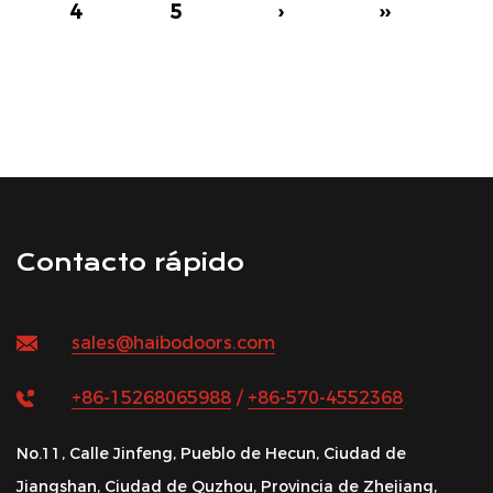
4
5
›
››
Contacto rápido
sales@haibodoors.com
+86-15268065988
/
+86-570-4552368
No.11, Calle Jinfeng, Pueblo de Hecun, Ciudad de
Jiangshan, Ciudad de Quzhou, Provincia de Zhejiang,